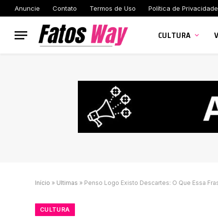
Anuncie
Contato
Termos de Uso
Política de Privacidade
CULTURA
Início
»
Ultimas
»
Penso Logo Existo Descartes: O Que Essa Fra
CULTURA