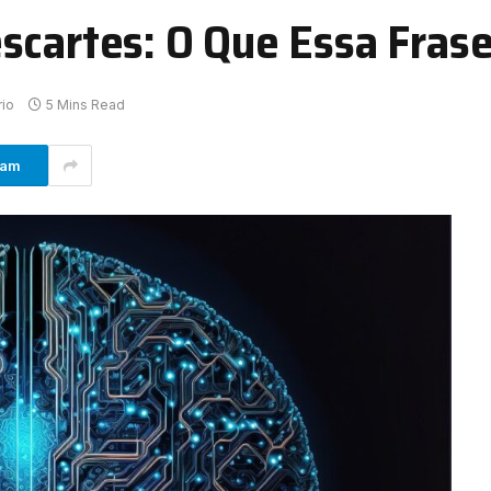
scartes: O Que Essa Frase
io
5 Mins Read
ram