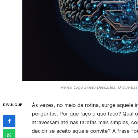
Penso Logo Existo Descartes: O Que Ess
Às vezes, no meio da rotina, surge aquele 
DIVULGUE
perguntas. Por que faço o que faço? Qual 
atravessam até nas tarefas mais simples, c
decidir se aceito aquele convite? A frase “