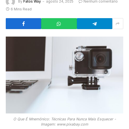
By
Fatos Way
agosto 24, 2025
Nenhum comentário
6 Mins Read
O Que É Mnemônico: Técnicas Para Nunca Mais Esquecer -
Imagem: www.pixabay.com