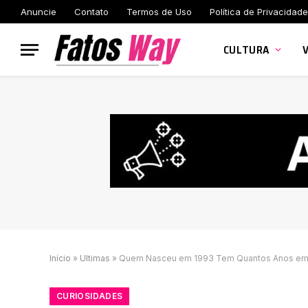
Anuncie
Contato
Termos de Uso
Política de Privacidade
CULTURA
Início
»
Ultimas
»
Quem Nasceu em 1993 Tem Quantos Anos em 
CURIOSIDADES