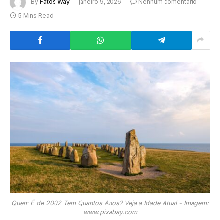
By
Fatos Way
janeiro 9, 2026
Nenhum comentário
5 Mins Read
Quem É de 2002 Tem Quantos Anos? Veja a Idade Atual - Imagem:
www.pixabay.com