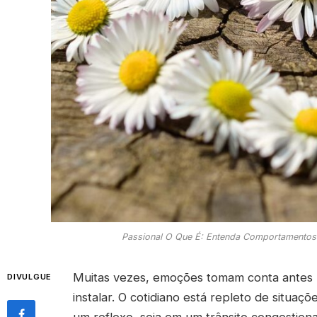
Passional O Que É: Entenda Comportamento
Muitas vezes, emoções tomam conta antes
DIVULGUE
instalar. O cotidiano está repleto de situa
um reflexo, seja em um trânsito congestiona