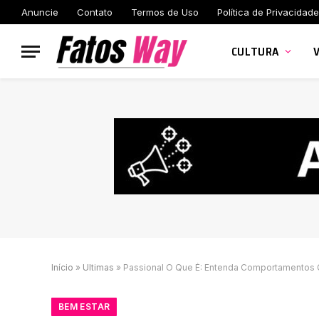
Anuncie
Contato
Termos de Uso
Política de Privacidade
CULTURA
Início
»
Ultimas
»
Passional O Que É: Entenda Comportamentos
BEM ESTAR