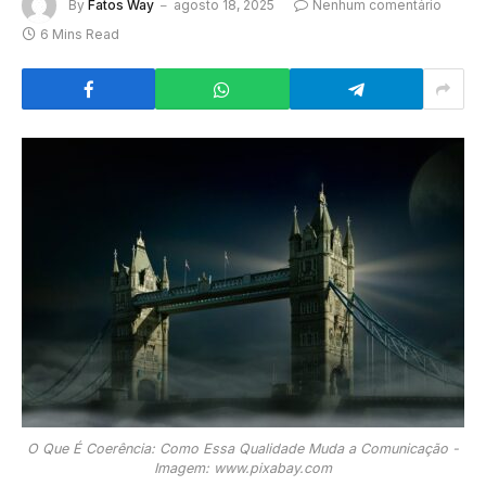
By
Fatos Way
agosto 18, 2025
Nenhum comentário
6 Mins Read
O Que É Coerência: Como Essa Qualidade Muda a Comunicação -
Imagem: www.pixabay.com