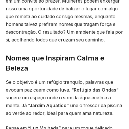
em um convite ao prazer. Mulheres podem enxergar
nisso uma oportunidade de batizar o lugar com algo
que remeta ao cuidado consigo mesmas, enquanto
homens talvez prefiram nomes que tragam força e
descontração. O resultado? Um ambiente que fala por
si, acolhendo todos que cruzam seu caminho.
Nomes que Inspiram Calma e
Beleza
Se o objetivo é um refúgio tranquilo, palavras que
evocam paz caem como luva.
“Refúgio das Ondas”
sugere um espaço onde o som da água acalma a
mente. Já
“Jardim Aquático”
une o frescor da piscina
ao verde ao redor, ideal para quem ama natureza.
Pense em
“Luz Molhada”
para um toque delicado,