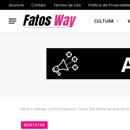
Anuncie
Contato
Termos de Uso
Política de Privacidade
CULTURA
Início
»
Ultimas
»
Definir Namoro: Como Dar Nome ao Que Você 
BEM ESTAR