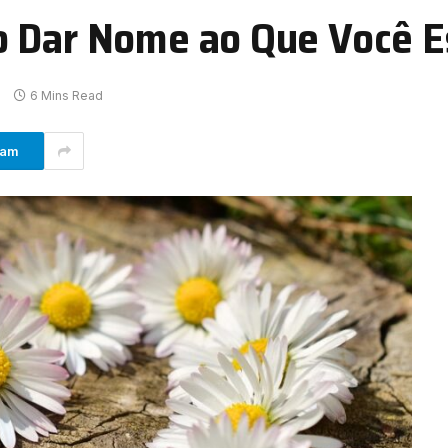
o Dar Nome ao Que Você E
o
6 Mins Read
ram