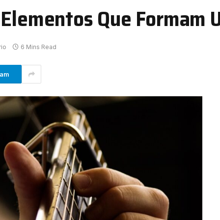
: Elementos Que Formam 
io
6 Mins Read
ram