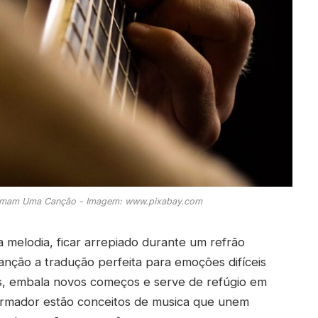
ormam Uma Canção - Imagem: www.pixabay.com
a melodia, ficar arrepiado durante um refrão
nção a tradução perfeita para emoções difíceis
s, embala novos começos e serve de refúgio em
formador estão conceitos de musica que unem