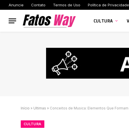
Anuncie
Contato
Termos de Uso
Política de Privacidade
CULTURA
Início
»
Ultimas
»
Conceitos de Musica: Elementos Que Forma
CULTURA