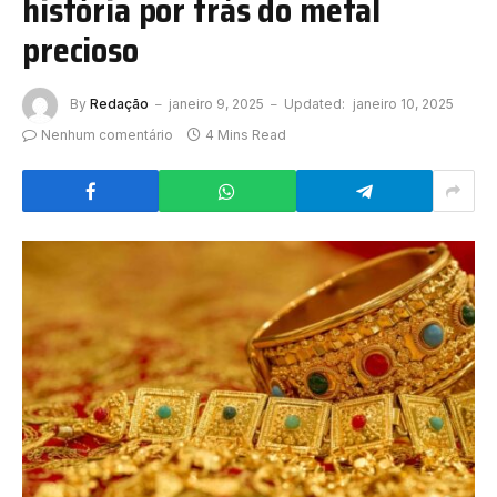
história por trás do metal
precioso
By
Redação
janeiro 9, 2025
Updated:
janeiro 10, 2025
Nenhum comentário
4 Mins Read