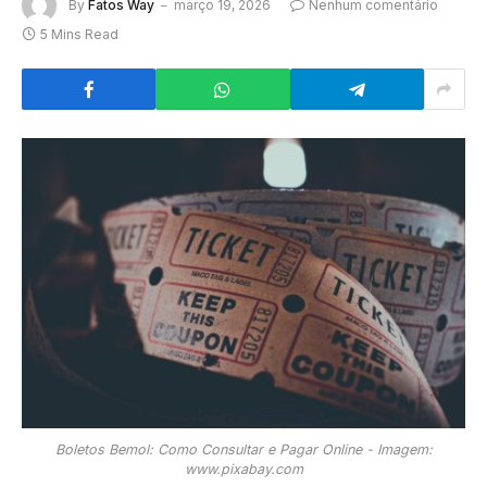
By
Fatos Way
março 19, 2026
Nenhum comentário
5 Mins Read
Boletos Bemol: Como Consultar e Pagar Online - Imagem:
www.pixabay.com