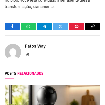
no blog. Você está convidado a ser agente dessa
transformação, diariamente.
Facebook
WhatsApp
Telegram
Twitter
Pinterest
Copy
Link
Fatos Way
Website
POSTS
RELACIONADOS