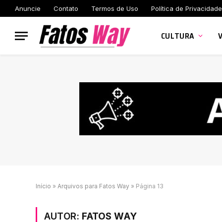
Anuncie
Contato
Termos de Uso
Política de Privacidade
CULTURA
Início
»
Arquivos para Fatos Way
»
Página 13
AUTOR:
FATOS WAY